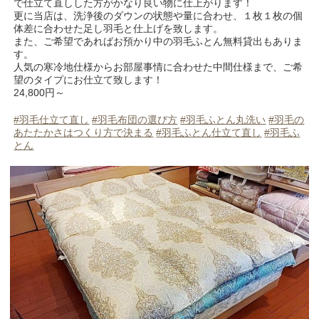
で仕立て直しした方がかなり良い物に仕上がります！
更に当店は、洗浄後のダウンの状態や量に合わせ、１枚１枚の個
体差に合わせた足し羽毛と仕上げを致します。
また、ご希望であればお預かり中の羽毛ふとん無料貸出もありま
す。
人気の寒冷地仕様からお部屋事情に合わせた中間仕様まで、ご希
望のタイプにお仕立て致します！
24,800円～
#羽毛仕立て直し
#羽毛布団の選び方
#羽毛ふとん丸洗い
#羽毛の
あたたかさはつくり方で決まる
#羽毛ふとん仕立て直し
#羽毛ふ
とん